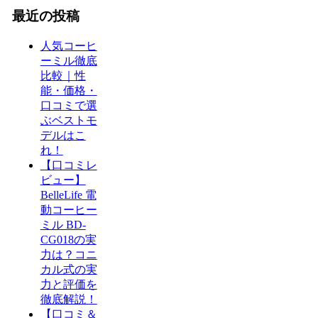
最近の投稿
人気コーヒ
ーミル徹底
比較｜性
能・価格・
口コミで選
ぶベストモ
デルはこ
れ！
【口コミレ
ビュー】
BelleLife 電
動コーヒー
ミル BD-
CG018の実
力は？コニ
カル式の実
力と評価を
徹底解説！
【口コミ＆