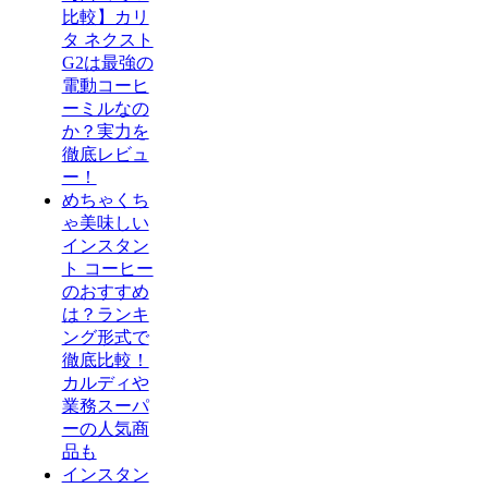
比較】カリ
タ ネクスト
G2は最強の
電動コーヒ
ーミルなの
か？実力を
徹底レビュ
ー！
めちゃくち
ゃ美味しい
インスタン
ト コーヒー
のおすすめ
は？ランキ
ング形式で
徹底比較！
カルディや
業務スーパ
ーの人気商
品も
インスタン