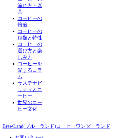
淹れ方・器
具
コーヒーの
焙煎
コーヒーの
種類と特性
コーヒーの
選び方と楽
しみ方
コーヒーを
愛するコラ
ム
サステナビ
リティとコ
ーヒー
世界のコー
ヒー文化
BrewLand(ブルーランド)コーヒーワンダーランド
お問い合わせ