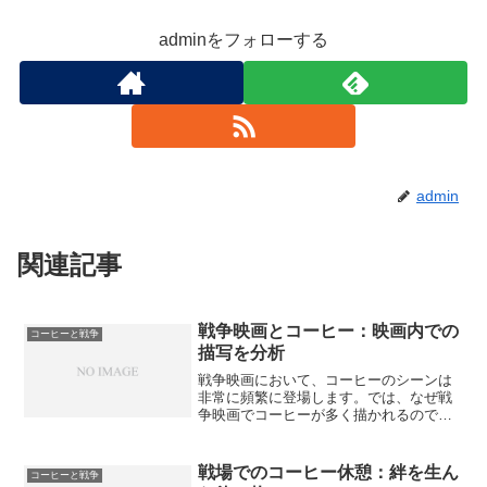
adminをフォローする
admin
関連記事
戦争映画とコーヒー：映画内での
コーヒーと戦争
描写を分析
戦争映画において、コーヒーのシーンは
非常に頻繁に登場します。では、なぜ戦
争映画でコーヒーが多く描かれるのでし
ょうか？本記事では、戦争映画内でのコ
ーヒーシーンの意味と役割について、詳
しく分析していきます。コーヒーがどの
戦場でのコーヒー休憩：絆を生ん
コーヒーと戦争
ように映画内で表現され、...