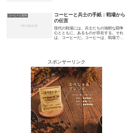
向上への影響、そして経済的影響や戦争
後のコーヒー文化への変化など、本記事
ではコーヒーと戦争経済...
コーヒーと兵士の手紙：戦場から
コーヒーと戦争
の伝言
現代の戦場には、兵士たちの強靭な闘争
心とともに、あるものが存在する。それ
は、コーヒーだ。コーヒーは、戦場で闘
う兵士たちにとって、貴重な存在となっ
ている。戦争の過酷な現実とは対照的
に、コーヒーは彼らに一息つく瞬間を与
え、平穏をもたらしている。...
スポンサーリンク