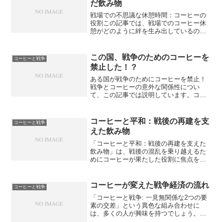
だ飲み物
戦場での不思議な休憩時間：コーヒーの
役割この記事では、戦場でのコーヒー休
憩がどのように絆を生み出しているのか
について分かりやすく説明しています。
戦場での不思議な休憩時間：コーヒーの
役割戦場という厳しい環境では、兵士た
この国、戦争のためのコーヒーを
コーヒーと戦争
ちにとって貴重な休憩時が...
禁止した！？
ある国が戦争のためにコーヒーを禁止！
戦争とコーヒーの意外な関係性につい
て、この記事では説明しています。コー
ヒー禁止の具体的な影響や変化、そして
その後のコーヒー文化の再興についても
取り上げています。この記事を読めば、
コーヒーと平和：戦後の再建を支
コーヒーと戦争
なぜこの国が戦争のためにコ...
えた飲み物
「コーヒーと平和：戦後の再建を支えた
飲み物」は、戦後の混乱を乗り越えるた
めにコーヒーが果たした役割に焦点を当
てた記事です。戦争と和平の中でのコー
ヒーの役割や、社会と経済の復興におけ
る重要性など、コーヒーがどのように
コーヒーが変えた戦争経済の流れ
コーヒーと戦争
人々の生活に影響を与えたの...
「コーヒーと戦争: 一見無関係な2つの要
素の交差」という異色な組み合わせに
は、多くの人が興味を持つでしょう。戦
争中のコーヒーの価値や兵士たちの戦意