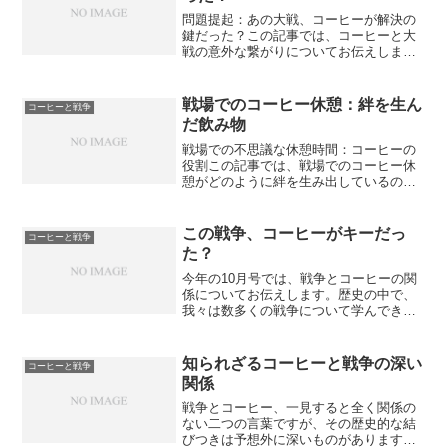
問題提起：あの大戦、コーヒーが解決の
鍵だった？この記事では、コーヒーと大
戦の意外な繋がりについてお伝えしま
す。コーヒーが兵士の気力を支えたエピ
ソード、そして解決策となったコーヒー
の役割についてもご紹介します。さら
戦場でのコーヒー休憩：絆を生ん
コーヒーと戦争
に、コーヒーがもたらした平和...
だ飲み物
戦場での不思議な休憩時間：コーヒーの
役割この記事では、戦場でのコーヒー休
憩がどのように絆を生み出しているのか
について分かりやすく説明しています。
戦場での不思議な休憩時間：コーヒーの
役割戦場という厳しい環境では、兵士た
この戦争、コーヒーがキーだっ
コーヒーと戦争
ちにとって貴重な休憩時が...
た？
今年の10月号では、戦争とコーヒーの関
係についてお伝えします。歴史の中で、
我々は数多くの戦争について学んできま
したが、コーヒーとのつながりをご存知
でしょうか？コーヒーは、戦争において
意外な役割を果たしてきたのです。各国
知られざるコーヒーと戦争の深い
コーヒーと戦争
の戦争において、コーヒ...
関係
戦争とコーヒー、一見すると全く関係の
ない二つの言葉ですが、その歴史的な結
びつきは予想外に深いものがあります。