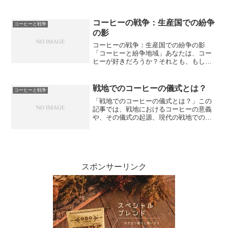
戦争時におけるコーヒーの役割や、戦争
がコーヒー産業に与えた影響について、
あまり知られていない事実があります。
コーヒーの戦争：生産国での紛争
コーヒーと戦争
この記事では、戦争とコー...
の影
コーヒーの戦争：生産国での紛争の影
「コーヒーと紛争地域」あなたは、コー
ヒーが好きだろうか？それとも、もしか
してコーヒーが全く嫌いだろうか？コー
ヒーは、私たちの社会において非常に重
要な存在であり、多くの人々にとって必
戦地でのコーヒーの儀式とは？
コーヒーと戦争
需品となっている。しかし、...
「戦地でのコーヒーの儀式とは？」この
記事では、戦地におけるコーヒーの意義
や、その儀式の起源、現代の戦地でのコ
ーヒーの儀式、そしてコーヒーがもたら
す安らぎと団結の力について探っていま
す。戦地という過酷な状況下で、なぜコ
ーヒーは重要な役割を果た...
スポンサーリンク