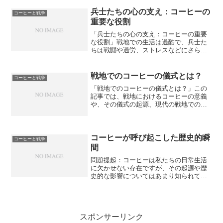
が主要な拠点となった地域を明らかにし
ます。さらに、物々交換の様子を紹介
兵士たちの心の支え：コーヒーの
コーヒーと戦争
し、闇市がコーヒー業界に与...
重要な役割
「兵士たちの心の支え：コーヒーの重要
な役割」戦地での生活は過酷で、兵士た
ちは戦闘や過労、ストレスなどにさらさ
れています。しかし、彼らにとって心の
安らぎとなるものがあります。それは、
コーヒーです。この記事では、戦地での
戦地でのコーヒーの儀式とは？
コーヒーと戦争
兵士たちのコーヒーブレイ...
「戦地でのコーヒーの儀式とは？」この
記事では、戦地におけるコーヒーの意義
や、その儀式の起源、現代の戦地でのコ
ーヒーの儀式、そしてコーヒーがもたら
す安らぎと団結の力について探っていま
す。戦地という過酷な状況下で、なぜコ
ーヒーは重要な役割を果た...
コーヒーが呼び起こした歴史的瞬
コーヒーと戦争
間
問題提起：コーヒーは私たちの日常生活
に欠かせない存在ですが、その起源や歴
史的な影響についてはあまり知られてい
ないことでしょう。この記事では、『コ
ーヒーが呼び起こした歴史的瞬間』を紹
介します。初めてのコーヒーブームから
コーヒー・ハウス文化の誕...
スポンサーリンク