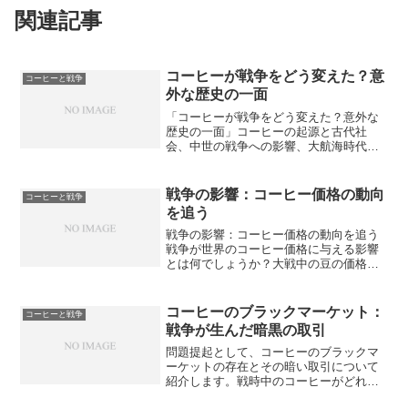
関連記事
コーヒーが戦争をどう変えた？意
コーヒーと戦争
外な歴史の一面
「コーヒーが戦争をどう変えた？意外な
歴史の一面」コーヒーの起源と古代社
会、中世の戦争への影響、大航海時代、
そして近代戦争といった様々な時代にお
いて、コーヒーは戦争にどのような役割
を果たしたのでしょうか？一見するとコ
戦争の影響：コーヒー価格の動向
コーヒーと戦争
ーヒーと戦争は結びつきにく...
を追う
戦争の影響：コーヒー価格の動向を追う
戦争が世界のコーヒー価格に与える影響
とは何でしょうか？大戦中の豆の価格は
どのように変動しましたか？現代のコン
フリクト地域におけるコーヒー生産につ
いてはどうでしょうか？そして、それが
コーヒーのブラックマーケット：
コーヒーと戦争
世界的なコーヒー価格にど...
戦争が生んだ暗黒の取引
問題提起として、コーヒーのブラックマ
ーケットの存在とその暗い取引について
紹介します。戦時中のコーヒーがどれほ
ど価値が高まったのかを説明し、闇取引