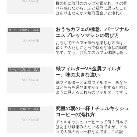
目の前に珈琲のカップが置かれ、その香
りを感じながら、ふと疑問に思ったこと
はありませんか？焙煎度合いと淹れ方、
果たしてその組み合わせにはどのような
魔法が潜んでいるのでしょうか。近年、
コーヒーは多くの人々にとって、生活の
おうちカフェの極意、パーソナル
コーヒーの淹れ方・器具
一部となりました。ただ単...
エスプレッソマシンの選び方
おうちでのカフェ気分を楽しむ方法は、
多くの人たちにとって特別な癒しの時間
です。でも、お店でのカフェ体験は高い
値段や外出の手間がついてきますよね。
そこで、初心者にも扱いやすいパーソナ
ルエスプレッソマシンを使っておうちで
紙フィルターVS金属フィルタ
コーヒーの淹れ方・器具
本格的なエスプレッソを楽...
ー、味の大きな違い
紙フィルターと金属フィルター、あなた
はどちらを選びますか？一見すると同じ
ように見えるこれらのフィルターです
が、実は味に大きな違いがあります。紙
フィルターはどのような味が特徴なので
しょうか？一方で金属フィルターはどの
究極の朝の一杯！チュルキッシュ
コーヒーの淹れ方・器具
ような味が引き出されるので...
コーヒーの淹れ方
チュルキッシュコーヒーって何？日本で
はあまり馴染みのない名前ですが、トル
コで人気の高い一杯なんです。この記事
では、誰でも簡単に淹れられるチュルキ