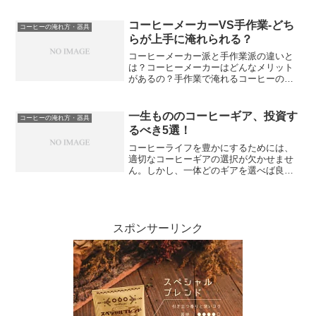
ッシュコーヒーの淹れ方をご紹介しま
す。必要な器具や材料一覧から、最高の
コーヒーメーカーVS手作業-どち
コーヒーの淹れ方・器具
豆の選び方や挽き方まで詳し...
らが上手に淹れられる？
コーヒーメーカー派と手作業派の違いと
は？コーヒーメーカーはどんなメリット
があるの？手作業で淹れるコーヒーの良
さって？実際、味の違いはあるの？コー
ヒーメーカーと手作業、コスパはどっち
が良い？結局、どちらを選ぶべき？「コ
一生もののコーヒーギア、投資す
コーヒーの淹れ方・器具
ーヒーメーカーVS手作業...
るべき5選！
コーヒーライフを豊かにするためには、
適切なコーヒーギアの選択が欠かせませ
ん。しかし、一体どのギアを選べば良い
のか迷ってしまうこともあるでしょう。
本記事では、コーヒーギアの基礎から始
めて、投資するべき5つのギアについて紹
介しています。コーヒー...
スポンサーリンク