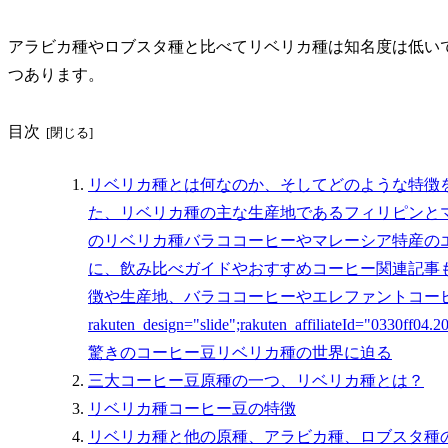
アラビカ種やロブスタ種と比べてリベリカ種は知名度は低い
つあります。
目次
リベリカ種とは何なのか、そしてどのような特徴
た、リベリカ種の主な生産地であるフィリピンと
のリベリカ種バラココーヒーやマレーシア特産の
に、飲み比べガイドやおすすめコーヒー関連記事
徴や生産地、バラココーヒーやエレファントコー
rakuten_design="slide";rakuten_affiliateId="0330ff0
驚きのコーヒー豆リベリカ種の世界に迫る
三大コーヒー豆原種の一つ、リベリカ種とは？
リベリカ種コーヒー豆の特徴
リベリカ種と他の原種、アラビカ種、ロブスタ種