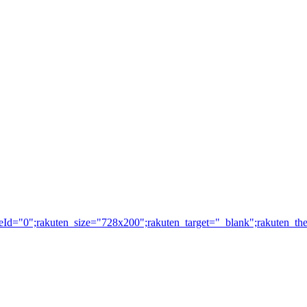
nreId="0";rakuten_size="728x200";rakuten_target="_blank";rakuten_