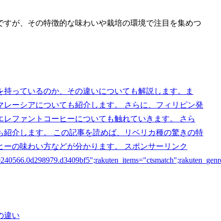
ですが、その特徴的な味わいや栽培の環境で注目を集めつ
を持っているのか、その違いについても解説します。ま
マレーシアについても紹介します。 さらに、フィリピン発
エレファントコーヒーについても触れていきます。 さら
も紹介します。 この記事を読めば、リベリカ種の驚きの特
ヒーの味わい方などが分かります。 スポンサーリンク
4.20240566.0d298979.d3409bf5";rakuten_items="ctsmatch";rakuten_ge
の違い