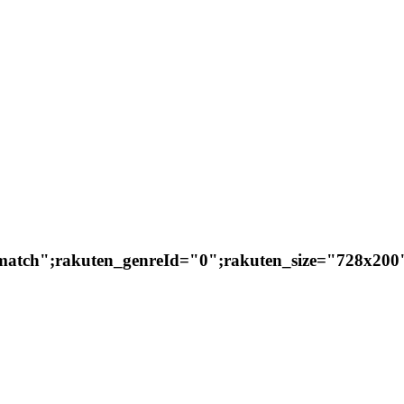
ctsmatch";rakuten_genreId="0";rakuten_size="728x