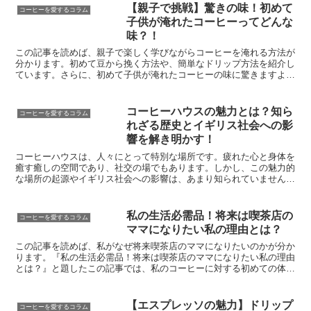
【親子で挑戦】驚きの味！初めて
コーヒーを愛するコラム
子供が淹れたコーヒーってどんな
味？！
この記事を読めば、親子で楽しく学びながらコーヒーを淹れる方法が
分かります。初めて豆から挽く方法や、簡単なドリップ方法を紹介し
ています。さらに、初めて子供が淹れたコーヒーの味に驚きますよ。
親子で楽しむコーヒー時間をより充実させるための提案もし...
コーヒーハウスの魅力とは？知ら
コーヒーを愛するコラム
れざる歴史とイギリス社会への影
響を解き明かす！
コーヒーハウスは、人々にとって特別な場所です。疲れた心と身体を
癒す癒しの空間であり、社交の場でもあります。しかし、この魅力的
な場所の起源やイギリス社会への影響は、あまり知られていません。
この記事では、コーヒーハウスが生まれた時期とその背景、...
私の生活必需品！将来は喫茶店の
コーヒーを愛するコラム
ママになりたい私の理由とは？
この記事を読めば、私がなぜ将来喫茶店のママになりたいのかが分か
ります。『私の生活必需品！将来は喫茶店のママになりたい私の理由
とは？』と題したこの記事では、私のコーヒーに対する初めての体
験、音楽との関わり、旅先での喜び、そして喫茶店のママへの...
【エスプレッソの魅力】ドリップ
コーヒーを愛するコラム