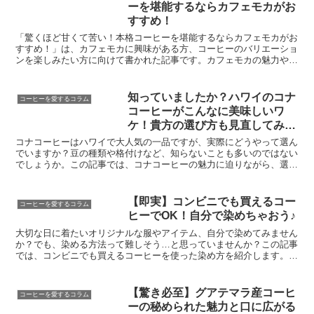
ーを堪能するならカフェモカがお
すすめ！
「驚くほど甘くて苦い！本格コーヒーを堪能するならカフェモカがお
すすめ！」は、カフェモカに興味がある方、コーヒーのバリエーショ
ンを楽しみたい方に向けて書かれた記事です。カフェモカの魅力や味
わい、兄弟ドリンクとの違い、自分だけのカフェモカの楽し...
知っていましたか？ハワイのコナ
コーヒーを愛するコラム
コーヒーがこんなに美味しいワ
ケ！貴方の選び方も見直してみて
ください。
コナコーヒーはハワイで大人気の一品ですが、実際にどうやって選ん
でいますか？豆の種類や格付けなど、知らないことも多いのではない
でしょうか。この記事では、コナコーヒーの魅力に迫りながら、選び
方のポイントを解説しています。ハワイのコナ地区で生まれ...
【即実】コンビニでも買えるコー
コーヒーを愛するコラム
ヒーでOK！自分で染めちゃおう♪
大切な日に着たいオリジナルな服やアイテム、自分で染めてみません
か？でも、染める方法って難しそう…と思っていませんか？この記事
では、コンビニでも買えるコーヒーを使った染め方を紹介します。染
めるために必要な材料は身近なものばかりでOK！ステップ...
【驚き必至】グアテマラ産コーヒ
コーヒーを愛するコラム
ーの秘められた魅力と口に広がる