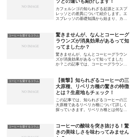
ソとの違いも紹介します！
カフェルンゴの知られざる起源とエスプ
レッソとの差異について紹介します。エ
スプレッソの基礎知識から始まり、カフ
ェルンゴ誕生のエピソード、そしてカフ
ェルンゴとエスプレッソの見分け方につ
いてもご紹介。さらに、自宅でも楽しめ
驚きませんが、なんとコーヒーグ
コーヒーを愛するコラム
るカフェルンゴの作り方や...
ラウンズが消臭効果があるって知
ってましたか？
驚きませんが、なんとコーヒーグラウン
ズが消臭効果があるって知ってました
か？この記事では、コーヒーグラウンド
を活用して消臭剤を作ったり、効果的な
置き方を紹介します。さらに、コーヒー
グラウンドの再利用方法や意外な活用法
【衝撃】知られざるコーヒーの三
コーヒーを愛するコラム
もご紹介します。コーヒーグ...
大原種、リベリカ種の驚きの特徴
とは？生産地もチェック！
この記事では、知られざるコーヒーの三
大原種であるリベリカ種について詳しく
探っていきます。リベリカ種とは何なの
か、そしてどのような特徴を持っている
のか、その違いについても解説します。
また、リベリカ種の主な生産地であるフ
コーヒーの酸味を突き抜ける！驚
コーヒーを愛するコラム
ィリピンとマレーシアにつ...
きの美味しさを味わってみません