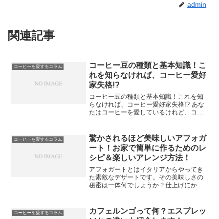
admin
関連記事
コーヒー豆の種類と基本知識！こ
コーヒーを愛するコラム
れを知らなければ、コーヒー愛好
家失格!?
コーヒー豆の種類と基本知識！これを知
らなければ、コーヒー愛好家失格!? あな
たはコーヒーを愛しているけれど、コー
ヒー豆の種類や基本的な知識に詳しいで
しょうか？もしそうでないなら、この記
事を読むことであなたの知識が一気に広
驚かされるほど美味しいアフォガ
コーヒーを愛するコラム
がるでしょう。記事で...
ート！お家で簡単に作るためのレ
シピ＆楽しいアレンジ方法！
アフォガートとはイタリアからやってき
た素敵なデザートです。その美味しさの
秘密は一体何でしょうか？仕上げにかけ
る飲み物の選び方や、アフォガートのた
めの飲み物の基本情報を知ることで、さ
らに楽しめるでしょう。エスプレッソが
カフェルンゴって何？エスプレッ
コーヒーを愛するコラム
一番の相棒！コーヒーアフ...