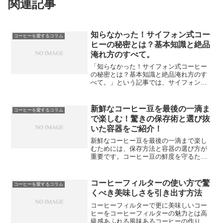
関連記事
知らなかった！サイフォン式コー
コーヒーを愛するコラム
ヒーの秘密とは？基本知識と絶品
淹れ方のすべて。
「知らなかった！サイフォン式コーヒー
の秘密とは？基本知識と絶品淹れ方のす
べて。」という記事では、サイフォン式
コーヒーの魅力や他の抽出方法との違
い、必要な道具一覧、究極の一杯を淹れ
るための三つのコツなどについて詳しく
新鮮なコーヒー豆を最後の一滴ま
コーヒーを愛するコラム
解説しています。サイフォン...
で楽しむ！驚きの保存術と選び抜
いた容器をご紹介！
新鮮なコーヒー豆を最後の一滴まで楽し
むためには、保存方法と容器の選び方が
重要です。コーヒー豆の鮮度を守るため
には、密閉方法や保存時の温度・湿度の
調整が必要です。また、紫外線や日光か
ら守ることも忘れてはいけません。さら
コーヒーフィルターの使い方で驚
コーヒーを愛するコラム
に、コーヒー豆の保管場所...
くべき美味しさを引き出す方法
コーヒーフィルターで更に美味しいコー
ヒーをコーヒーフィルターの魅力とは高
級感あふれる風味あるコーヒーの作り方