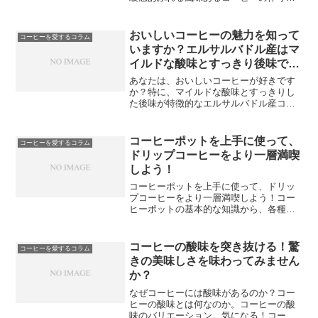
コーヒーフィルターでコーヒーの味を引
き立てる方法自分だけの特別なコーヒー
タイムの楽しみ方コーヒーフィルターの
おいしいコーヒーの魅力を知って
コーヒーを愛するコラム
種類まとめ便利で手軽に使...
いますか？エルサルバドル産はマ
イルドな酸味とすっきり後味で楽
しめます！
あなたは、おいしいコーヒーが好きです
か？特に、マイルドな酸味とすっきりし
た後味が特徴的なエルサルバドル産コー
ヒーは、一度は試してみる価値がありま
す。エルサルバドルとは、コーヒーの特
産地であり、品質の高さで知られていま
コーヒーポットを上手に使って、
コーヒーを愛するコラム
す。エルサルバドルでのコ...
ドリップコーヒーをより一層満喫
しよう！
コーヒーポットを上手に使って、ドリッ
プコーヒーをより一層満喫しよう！コー
ヒーポットの基本的な知識から、各種コ
ーヒーポットの違い、そしてコーヒーポ
ットのすばらしい利点まで、ここでは誰
でも分かりやすく解説します。一度にた
コーヒーの酸味を突き抜ける！驚
コーヒーを愛するコラム
くさんのコーヒーを淹れら...
きの美味しさを味わってみません
か？
なぜコーヒーには酸味があるのか？コー
ヒーの酸味とは何なのか。コーヒーの酸
味のバリエーション。気になる！コーヒ