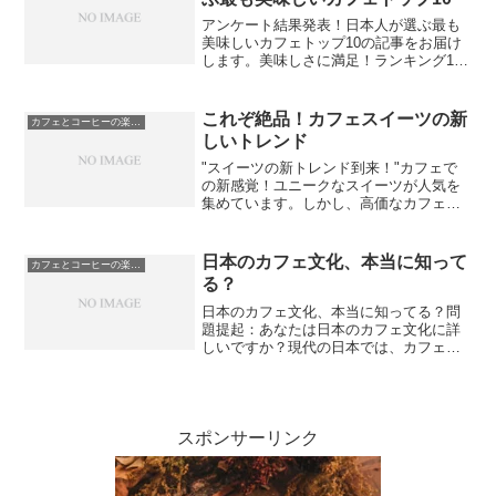
アンケート結果発表！日本人が選ぶ最も
美味しいカフェトップ10の記事をお届け
します。美味しさに満足！ランキング10
位のカフェから始まり、9位に輝いたカフ
ェの魅力、ちょっと贅沢気分が味わえる8
位カフェの特徴、常連客が絶賛する7位の
これぞ絶品！カフェスイーツの新
カフェとコーヒーの楽しみ方
カフェの魅力、...
しいトレンド
"スイーツの新トレンド到来！"カフェで
の新感覚！ユニークなスイーツが人気を
集めています。しかし、高価なカフェス
イーツを食べに行くのはちょっと躊躇し
てしまう方もいるかもしれません。そこ
で、この記事では誰でも作れる手軽なDIY
日本のカフェ文化、本当に知って
カフェとコーヒーの楽しみ方
レシピを紹介します...
る？
日本のカフェ文化、本当に知ってる？問
題提起：あなたは日本のカフェ文化に詳
しいですか？現代の日本では、カフェが
人気のスポットとなっており、多くの
人々がカフェでゆっくり過ごす時間を楽
しんでいます。しかし、実際に日本のカ
フェ文化の起源やその特徴を...
スポンサーリンク