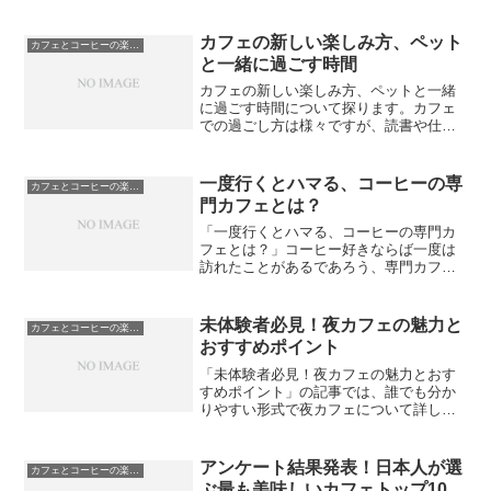
カフェの新しい楽しみ方、ペット
カフェとコーヒーの楽しみ方
と一緒に過ごす時間
カフェの新しい楽しみ方、ペットと一緒
に過ごす時間について探ります。カフェ
での過ごし方は様々ですが、読書や仕事
に没頭することも一つの楽しみ方です。
また、カフェのインスタ映えするメニュ
ーを楽しむことも人々の興味を引きま
一度行くとハマる、コーヒーの専
カフェとコーヒーの楽しみ方
す。さらには、友達と一緒に...
門カフェとは？
「一度行くとハマる、コーヒーの専門カ
フェとは？」コーヒー好きならば一度は
訪れたことがあるであろう、専門カフェ
の魅力に迫る記事です。コーヒー専門カ
フェへの第一歩から、その特徴や魅力、
さらには専門カフェで味わえるコーヒー
未体験者必見！夜カフェの魅力と
カフェとコーヒーの楽しみ方
の世界まで、初心者からヘ...
おすすめポイント
「未体験者必見！夜カフェの魅力とおす
すめポイント」の記事では、誰でも分か
りやすい形式で夜カフェについて詳しく
解説しています。夜カフェとは一体何な
のか、どのような雰囲気が漂っているの
か、そして一人でも楽しめる魅力がある
アンケート結果発表！日本人が選
カフェとコーヒーの楽しみ方
のかについて掘り下げてい...
ぶ最も美味しいカフェトップ10