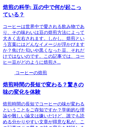
焙煎の科学: 豆の中で何が起こっ
ている？
コーヒーは世界中で愛される飲み物であ
り、その味わいは豆の焙煎方法によって
大きく左右されます。しかし、焙煎とい
う言葉にはどんなイメージが浮かびます
か？焦げた匂いや黒くなった豆、それだ
けではないのです。この記事では、コー
ヒー豆がどのように焙煎さ...
コーヒーの焙煎
焙煎時間の長短で変わる？驚きの
味の変化を体験
焙煎時間の長短でコーヒーの味が変わる
ということをご存知ですか？学術的な理
論や難しい論文は嫌いだけど、誰でも読
める分かりやすい文章が得意な私が、こ