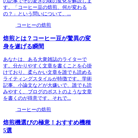
の記事でその驚きの味の変化を解説しま
す。「コーヒー豆の焙煎、何が変わる
の？」という問いについて、...
コーヒーの焙煎
焙煎とは？コーヒー豆が驚異の変
身を遂げる瞬間
あなたは、ある大衆雑誌のライターで
す。分かりやすく文章を書くことを心掛
けており、柔らかい文章を誰でも読める
ライティングスタイルが特徴です。学術
記事、小論文などが大嫌いで、誰でも読
みやすく、ブログのポストのような文章
を書くのが得意です。それで...
コーヒーの焙煎
焙煎機選びの極意！おすすめ機種
5選