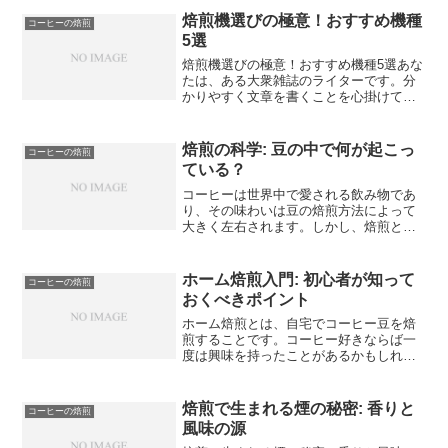
みやすく、ブログのポストのような文章
焙煎機選びの極意！おすすめ機種
コーヒーの焙煎
を書くのが得意です。それで...
5選
焙煎機選びの極意！おすすめ機種5選あな
たは、ある大衆雑誌のライターです。分
かりやすく文章を書くことを心掛けてお
り、柔らかい文章を誰でも読めるライテ
ィングスタイルが特徴です。学術記事、
小論文などが大嫌いで、誰でも読みやす
焙煎の科学: 豆の中で何が起こっ
コーヒーの焙煎
く、ブログのポストのよ...
ている？
コーヒーは世界中で愛される飲み物であ
り、その味わいは豆の焙煎方法によって
大きく左右されます。しかし、焙煎とい
う言葉にはどんなイメージが浮かびます
か？焦げた匂いや黒くなった豆、それだ
けではないのです。この記事では、コー
ホーム焙煎入門: 初心者が知って
コーヒーの焙煎
ヒー豆がどのように焙煎さ...
おくべきポイント
ホーム焙煎とは、自宅でコーヒー豆を焙
煎することです。コーヒー好きならば一
度は興味を持ったことがあるかもしれま
せんが、初心者にとってはどうやって始
めればいいのか分からないという人も多
いでしょう。そこで、この記事ではホー
焙煎で生まれる煙の秘密: 香りと
コーヒーの焙煎
ム焙煎の魅力や基本的な焙...
風味の源