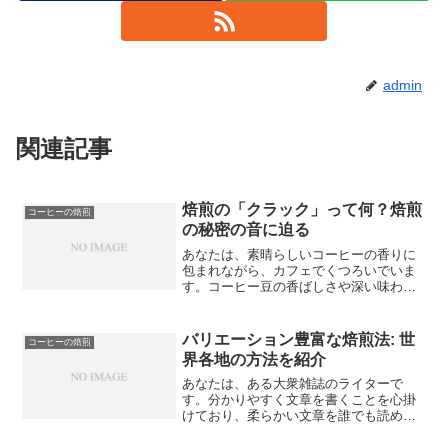
admin
関連記事
焙煎の「クラック」って何？焙煎
コーヒーの焙煎
の秘密の音に迫る
あなたは、素晴らしいコーヒーの香りに
包まれながら、カフェでくつろいでいま
す。コーヒー豆の香ばしさや深い味わい
は、焙煎の工程によって生まれるもので
すが、焙煎には「クラック」という特別
な音が関わっています。しかし、一体
バリエーション豊富な焙煎法: 世
コーヒーの焙煎
「クラック」とは何なのでし...
界各地の方法を紹介
あなたは、ある大衆雑誌のライターで
す。分かりやすく文章を書くことを心掛
けており、柔らかい文章を誰でも読める
ライティングスタイルが特徴です。学術
記事、小論文などが大嫌いで、誰でも読