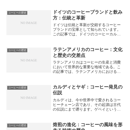
れています。しかし、一部の人々は、カ
ルディが日本発祥の会社であるかどうか
について疑問を抱いているかもしれませ
ドイツのコーヒーブランドと飲み
コーヒーの歴史
ん。本記事では、カルディ...
方：伝統と革新
ドイツは伝統と革新が交錯するコーヒー
ブランドの宝庫として知られています。
この記事では、ドイツのコーヒーカルチ
ャーの特徴や歴史、地元の精神に基づい
た独自のコーヒー作り、そして文化やト
レンドが反映された伝統的なコーヒーの
ラテンアメリカのコーヒー：文化
コーヒーの歴史
飲み方や革新的な飲み方に...
と歴史の交差点
ラテンアメリカはコーヒーの生産と消費
において世界的な重要な地域である。こ
の記事では、ラテンアメリカにおけるコ
ーヒーの導入とその背景、そしてラテン
アメリカ各地でのコーヒー栽培の進展と
歴史について解説する。さらに、コーヒ
カルディとヤギ：コーヒー発見の
コーヒーの歴史
ー生産におけるラテンアメ...
伝説
カルディは、今や世界中で愛されるコー
ヒーチェーン店であり、その起源は古代
の伝説にまで遡ります。ゲベイという伝
説のヤギ飼いが、偶然にもコーヒーの存
在を発見したことから、カルディという
名前がつけられました。この伝説的な出
焙煎の進化：コーヒーの風味を形
コーヒーの歴史
来事は、コーヒー文化の広...