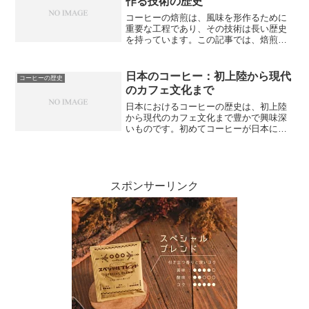
作る技術の歴史
コーヒーの焙煎は、風味を形作るために
重要な工程であり、その技術は長い歴史
を持っています。この記事では、焙煎の
進化について探求します。まず、焙煎方
法の種類とその進化について説明しま
す。古代から現代まで、様々な方法が試
日本のコーヒー：初上陸から現代
コーヒーの歴史
され、改良されてきました。...
のカフェ文化まで
日本におけるコーヒーの歴史は、初上陸
から現代のカフェ文化まで豊かで興味深
いものです。初めてコーヒーが日本にも
たらされたのは、19世紀末のことでし
た。この頃はまだ珍しい飲み物であり、
贅沢なものとして扱われていました。し
かし、欧米風のカフェが登...
スポンサーリンク