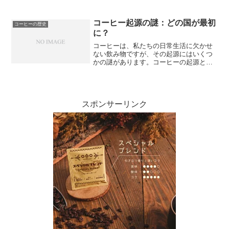
は、初心者のためにコーヒーの歴史を簡
単に理解するためのガイドを提供しま
す。最初に、コーヒーの起源について触
コーヒー起源の謎：どの国が最初
コーヒーの歴史
れましょう。コーヒーは、エ...
に？
コーヒーは、私たちの日常生活に欠かせ
ない飲み物ですが、その起源にはいくつ
かの謎があります。コーヒーの起源と歴
史を辿ると、エチオピアがコーヒーの発
祥地とされています。古代エチオピアの
一部族が、野生のコーヒーツリーを見つ
け、その豆を焙煎して飲ん...
スポンサーリンク