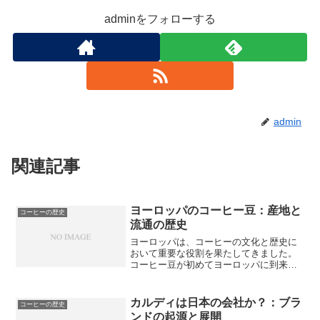
adminをフォローする
admin
関連記事
ヨーロッパのコーヒー豆：産地と
コーヒーの歴史
流通の歴史
ヨーロッパは、コーヒーの文化と歴史に
おいて重要な役割を果たしてきました。
コーヒー豆が初めてヨーロッパに到来し
たのは、17世紀初頭でした。その後、イ
タリアを中心にコーヒー豆の取引が開始
され、フランスでも流通し始めました。
カルディは日本の会社か？：ブラ
コーヒーの歴史
ヨーロッパ各国では、独...
ンドの起源と展開