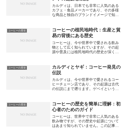
カルディは、日本でも非常に人気のある
カフェ・食品メーカーであり、その多様
な商品と独自のブランドイメージで知ら
れています。しかし、一部の人々は、カ
ルディが日本発祥の会社であるかどうか
について疑問を抱いているかもしれませ
コーヒーの植民地時代：生産と貿
コーヒーの歴史
ん。本記事では、カルディ...
易の背後にある歴史
コーヒーは、今や世界中で愛される飲み
物として広く知られていますが、その起
源や普及には植民地時代の歴史が深く関
わっています。この記事では、コーヒー
の植民地時代における生産と貿易の背後
にある歴史を探ってみましょう。まず、
カルディとヤギ：コーヒー発見の
コーヒーの歴史
コーヒーの起源と初期の普...
伝説
カルディは、今や世界中で愛されるコー
ヒーチェーン店であり、その起源は古代
の伝説にまで遡ります。ゲベイという伝
説のヤギ飼いが、偶然にもコーヒーの存
在を発見したことから、カルディという
名前がつけられました。この伝説的な出
コーヒーの歴史を簡単に理解：初
コーヒーの歴史
来事は、コーヒー文化の広...
心者のためのガイド
コーヒーは、世界中で非常に人気のある
飲み物ですが、その歴史や起源について
はあまり知られていません。この記事で