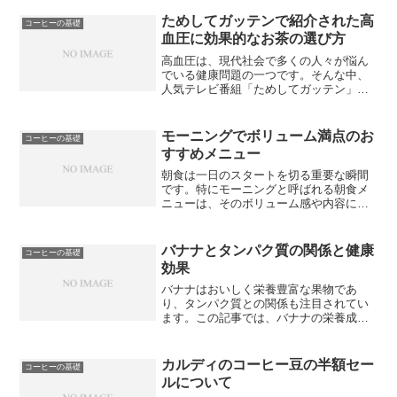
ドリップコーヒーの入れ方とおすすめの
方法を紹介します。まず、必要な道具と
ためしてガッテンで紹介された高
コーヒーの基礎
して、ドリッパーやコーヒ...
血圧に効果的なお茶の選び方
高血圧は、現代社会で多くの人々が悩ん
でいる健康問題の一つです。そんな中、
人気テレビ番組「ためしてガッテン」で
は、高血圧改善に効果的なお茶の選び方
が紹介されました。高血圧に悩む方にと
って、お茶は身近で手軽な健康飲料で
モーニングでボリューム満点のお
コーヒーの基礎
す。しかし、お茶の種類や選...
すすめメニュー
朝食は一日のスタートを切る重要な瞬間
です。特にモーニングと呼ばれる朝食メ
ニューは、そのボリューム感や内容によ
って満足度を感じることができます。定
番メニューとしては、ボリューム満点の
パンケーキやトーストがあります。しか
バナナとタンパク質の関係と健康
コーヒーの基礎
し、肉好きにおすすめなの...
効果
バナナはおいしく栄養豊富な果物であ
り、タンパク質との関係も注目されてい
ます。この記事では、バナナの栄養成分
と利点、バナナに含まれるタンパク質の
量と役割、他のタンパク質源との比較、
バナナとタンパク質を組み合わせた食事
カルディのコーヒー豆の半額セー
コーヒーの基礎
の利点、そしてバナナを含む...
ルについて