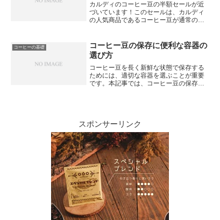
カルディのコーヒー豆の半額セールが近
づいています！このセールは、カルディ
の人気商品であるコーヒー豆が通常の半
額で購入できる特別な機会です。さまざ
まな種類のコーヒー豆が対象となり、自
分の好みやお気に入りの味を見つける絶
コーヒー豆の保存に便利な容器の
コーヒーの基礎
好のチャンスです。セール...
選び方
コーヒー豆を長く新鮮な状態で保存する
ためには、適切な容器を選ぶことが重要
です。本記事では、コーヒー豆の保存状
態と品質について探求し、最適な保存容
器の特性について解説します。まず、コ
ーヒー豆は酸化や湿気、光によって風味
が劣化するため、これらを...
スポンサーリンク