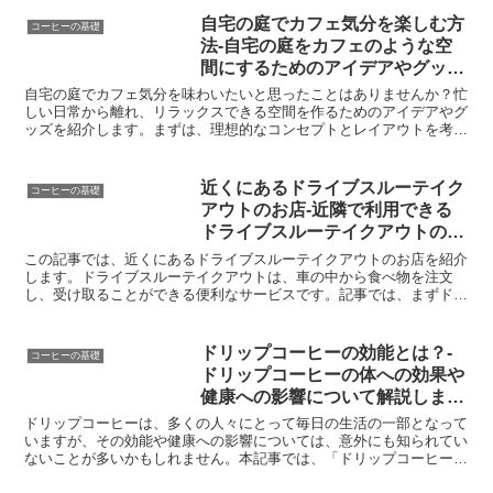
自宅の庭でカフェ気分を楽しむ方
コーヒーの基礎
法-自宅の庭をカフェのような空
間にするためのアイデアやグッズ
を紹介します。
自宅の庭でカフェ気分を味わいたいと思ったことはありませんか？忙
しい日常から離れ、リラックスできる空間を作るためのアイデアやグ
ッズを紹介します。まずは、理想的なコンセプトとレイアウトを考え
ましょう。庭の大きさや形に合わせて、カフェのような雰囲...
近くにあるドライブスルーテイク
コーヒーの基礎
アウトのお店-近隣で利用できる
ドライブスルーテイクアウトのお
店を紹介します。
この記事では、近くにあるドライブスルーテイクアウトのお店を紹介
します。ドライブスルーテイクアウトは、車の中から食べ物を注文
し、受け取ることができる便利なサービスです。記事では、まずドラ
イブスルーテイクアウト店の概要について詳しく解説します。...
ドリップコーヒーの効能とは？-
コーヒーの基礎
ドリップコーヒーの体への効果や
健康への影響について解説しま
す。
ドリップコーヒーは、多くの人々にとって毎日の生活の一部となって
いますが、その効能や健康への影響については、意外にも知られてい
ないことが多いかもしれません。本記事では、「ドリップコーヒーと
は」から始まり、「アンチオキシダントの供給」や「脳機能...