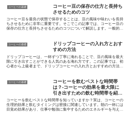
コーヒー豆の保存の仕方と長持ち
コーヒーの基礎
させるためのコツ
コーヒー豆を最良の状態で保存することは、豆の風味や味わいを長持
ちさせるために非常に重要です。そこでこの記事では、コーヒー豆の
保存の仕方と長持ちさせるためのコツについて解説します。一般的な
保存方法やパッケージ化されたコーヒー豆の保存方法、さら...
ドリップコーヒーの入れ方とおす
コーヒーの基礎
すめの方法
ドリップコーヒーは、一杯ずつ丁寧に淹れることで、豆の風味を最大
限に引き出すことができる人気のある淹れ方です。この記事では、初
心者から上級者まで、ドリップコーヒーの入れ方とおすすめの方法を
紹介します。まず、必要な道具として、ドリッパーやコーヒ...
コーヒーを飲むベストな時間帯
コーヒーの基礎
は？-コーヒーの効果を最大限に
引き出すための飲む時間帯を紹介
します。
コーヒーを飲むベストな時間帯を知っていますか？実は、コーヒーの
生理的効果と飲むタイミングは密接に関連しています。朝の一杯には
目覚め効果があり、仕事や勉強に集中するためのエネルギーを与えて
くれます。午後のコーヒーブレイクはリフレッシュ効果があ...