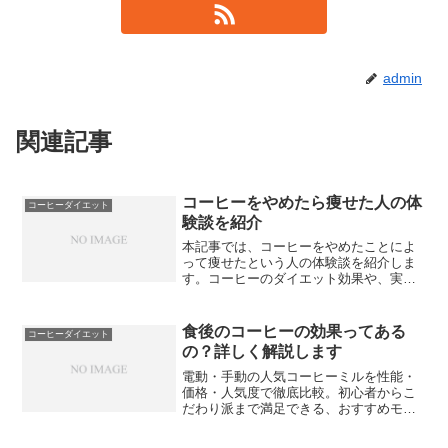
admin
関連記事
コーヒーをやめたら痩せた人の体
コーヒーダイエット
験談を紹介
本記事では、コーヒーをやめたことによ
って痩せたという人の体験談を紹介しま
す。コーヒーのダイエット効果や、実際
にコーヒーをやめたことで痩せた人の経
験、体調の変化、ダイエットに及ぼす効
果などを取り上げます。また、科学的な
食後のコーヒーの効果ってある
コーヒーダイエット
見地から見たコーヒーの体...
の？詳しく解説します
電動・手動の人気コーヒーミルを性能・
価格・人気度で徹底比較。初心者からこ
だわり派まで満足できる、おすすめモデ
ルを紹介！