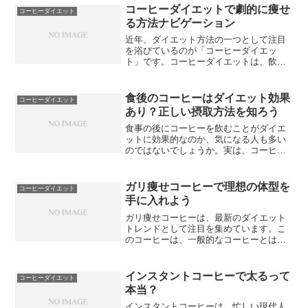
コーヒーダイエットで劇的に痩せ
コーヒーダイエット
る方法ナビゲーション
近年、ダイエット方法の一つとして注目
を浴びているのが「コーヒーダイエッ
ト」です。コーヒーダイエットは、飲み
物として摂取することで、劇的に痩せる
ことができると言われています。この記
事では、コーヒーダイエットの詳細な方
食後のコーヒーはダイエット効果
コーヒーダイエット
法や注意点について解説しま...
あり？正しい摂取方法を知ろう
食事の後にコーヒーを飲むことがダイエ
ットに効果的なのか、気になる人も多い
のではないでしょうか。実は、コーヒー
にはダイエット効果があると言われてお
り、正しい摂取方法を知ることで効果を
最大限に引き出すことができます。コー
ガリ痩せコーヒーで理想の体型を
コーヒーダイエット
ヒーに含まれる成分には、...
手に入れよう
ガリ痩せコーヒーは、最新のダイエット
トレンドとして注目を集めています。こ
のコーヒーは、一般的なコーヒーとは異
なり、ダイエット効果を期待できる特別
な成分が配合されています。その効果と
は、脂肪燃焼を促進し、基礎代謝を上げ
インスタントコーヒーで太るって
コーヒーダイエット
ることです。さらに、食欲...
本当？
インスタントコーヒーは、忙しい現代人