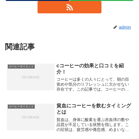
admin
関連記事
cコーヒーの効果と口コミを紹
コーヒーダイエット
介！
コーヒーは多くの人々にとって、朝の目
覚めや気分のリフレッシュに欠かせない
存在です。この記事では、コーヒーの効
果と口コミについて紹介します。まず
は、コーヒーの効果です。コーヒーには
覚醒作用があり、眠気を覚ます効果があ
貧血にコーヒーを飲むタイミング
コーヒーダイエット
るほか、集中力や注意力を高...
とは
貧血は、身体に酸素を運ぶ赤血球の数や
品質が不足している状態を指します。こ
の症状は、疲労感や倦怠感、めまいなど
様々な症状として現れます。一方、コー