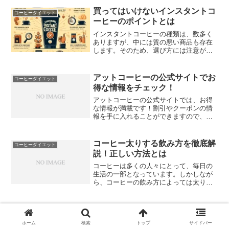
ヒーは多くの人々にとって欠かせない飲
み物であり、その中に含まれる成分には
買ってはいけないインスタントコ
コーヒーダイエット
さまざまな効能があります...
ーヒーのポイントとは
インスタントコーヒーの種類は、数多く
ありますが、中には質の悪い商品も存在
します。そのため、選び方には注意が必
要です。まず、添加物が多いインスタン
トコーヒーは避けるべきです。化学調味
料や香料、保存料が含まれている場合、
アットコーヒーの公式サイトでお
コーヒーダイエット
健康に悪影響を及ぼす可能...
得な情報をチェック！
アットコーヒーの公式サイトでは、お得
な情報が満載です！割引やクーポンの情
報を手に入れることができますので、ぜ
ひチェックしてみてください。さらに、
メンバーシップに登録すると特典もたく
さん受けられます。登録方法も簡単です
コーヒー太りする飲み方を徹底解
コーヒーダイエット
ので、ぜひお試しください...
説！正しい方法とは
コーヒーは多くの人々にとって、毎日の
生活の一部となっています。しかしなが
ら、コーヒーの飲み方によっては太りや
すくなる可能性もあるのです。この記事
では、コーヒー太りのメカニズムから始
めて、太りやすいコーヒーの飲み方、そ
理想のコーヒーの解約方法を詳し
コーヒーダイエット
して太りにくいコーヒーの...
く解説します
ホーム
検索
トップ
サイドバー