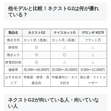
他モデルと比較！ネクストG2は何が優れ
ている？
製品名
ネクストG2
ナイスカットG
デロンギ KG79
挽き方式
カット式（低速）
カット式（高速）
フラット刃
静音性
◎
△
△
挽きムラ
◎
◯
△
静電気対策
◎
△
△
価格帯
35,000〜40,000円
20,000〜25,000円
8,000〜12,000円
おすすめタ
本格派・静音・高
中級者向け・カリ
初心者・ライトユ
イプ
級志向
タ好き
ーザー
ネクストG2が向いている人・向いていな
い人