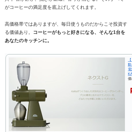
がコーヒーの満足度を底上げしてくれます。
高価格帯ではありますが、毎日使うものだからこそ投資す
る価値あり。
コーヒーがもっと好きになる、そんな1台を
あなたのキッチンに。
【
動
電
K
価