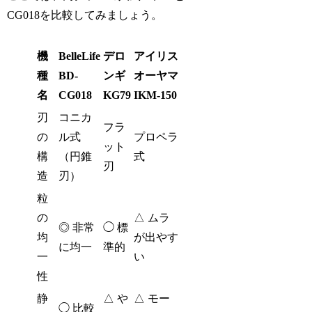
CG018を比較してみましょう。
機
BelleLife
デロ
アイリス
種
BD-
ンギ
オーヤマ
名
CG018
KG79
IKM-150
刃
コニカ
フラ
の
ル式
プロペラ
ット
構
（円錐
式
刃
造
刃）
粒
の
△ ムラ
◎ 非常
◯ 標
均
が出やす
に均一
準的
一
い
性
静
△ や
△ モー
◯ 比較