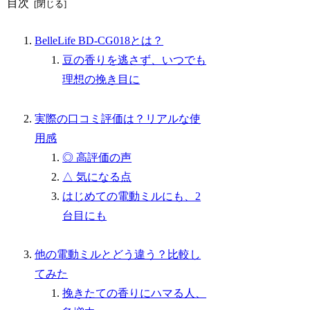
目次
BelleLife BD-CG018とは？
豆の香りを逃さず、いつでも
理想の挽き目に
実際の口コミ評価は？リアルな使
用感
◎ 高評価の声
△ 気になる点
はじめての電動ミルにも、2
台目にも
他の電動ミルとどう違う？比較し
てみた
挽きたての香りにハマる人、