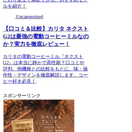
ルを紹介！
Uncategorized
【口コミ＆比較】カリタ ネクスト
G2は最強の電動コーヒーミルなの
か？実力を徹底レビュー！
カリタの電動コーヒーミル『ネクスト
G2』は本当に静かで高性能？口コミや
評判、他機種との比較をもとに、味・操
作性・デザインを徹底解説します。コー
ヒー好き必見！
スポンサーリンク