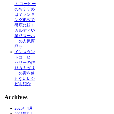
ト コーヒー
のおすすめ
は？ランキ
ング形式で
徹底比較！
カルディや
業務スーパ
ーの人気商
品も
インスタン
トコーヒー
ゼリーの作
り方！ゼリ
ーの素を使
わないレシ
ピも紹介
Archives
2025年4月
2025年3月