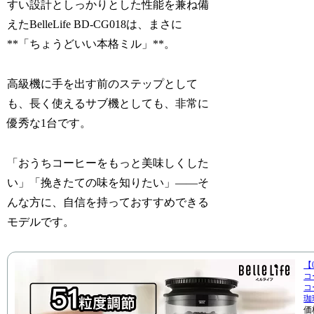
すい設計としっかりとした性能を兼ね備
えたBelleLife BD-CG018は、まさに
**「ちょうどいい本格ミル」**。
高級機に手を出す前のステップとして
も、長く使えるサブ機としても、非常に
優秀な1台です。
「おうちコーヒーをもっと美味しくした
い」「挽きたての味を知りたい」――そ
んな方に、自信を持っておすすめできる
モデルです。
【
コ
コ
珈
価