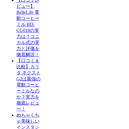
【口コミレ
ビュー】
BelleLife 電
動コーヒー
ミル BD-
CG018の実
力は？コニ
カル式の実
力と評価を
徹底解説！
【口コミ＆
比較】カリ
タ ネクスト
G2は最強の
電動コーヒ
ーミルなの
か？実力を
徹底レビュ
ー！
めちゃくち
ゃ美味しい
インスタン