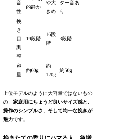
音
や大
ター音あ
的静か
性
きめ
り
挽
き
16段
目
19段階
3段階
階
調
整
容
約
約60g
約50g
量
120g
上位モデルのように大容量ではないもの
の、
家庭用にちょうど良いサイズ感と、
操作のシンプルさ、そして均一な挽きが
魅力
です。
挽きたての香りにハマる人、急増