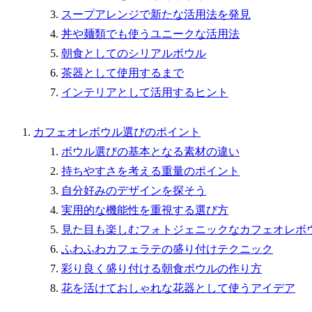
スープアレンジで新たな活用法を発見
丼や麺類でも使うユニークな活用法
朝食としてのシリアルボウル
茶器として使用するまで
インテリアとして活用するヒント
カフェオレボウル選びのポイント
ボウル選びの基本となる素材の違い
持ちやすさを考える重量のポイント
自分好みのデザインを探そう
実用的な機能性を重視する選び方
見た目も楽しむフォトジェニックなカフェオレボ
ふわふわカフェラテの盛り付けテクニック
彩り良く盛り付ける朝食ボウルの作り方
花を活けておしゃれな花器として使うアイデア