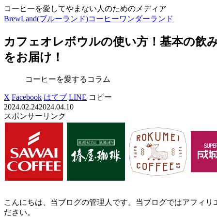
コーヒーを愛してやまない人のためのメディア
BrewLand(ブルーランド)コーヒーワンダーランド
カフェオレボウルの使い方！基本の飲
をお届け！
コーヒーを愛するコラム
X
Facebook
はてブ
LINE
コピー
2024.02.24
2024.04.10
スポンサーリンク
こんにちは、当ブログの管理人です。当ブログではアフィリ
ださい。