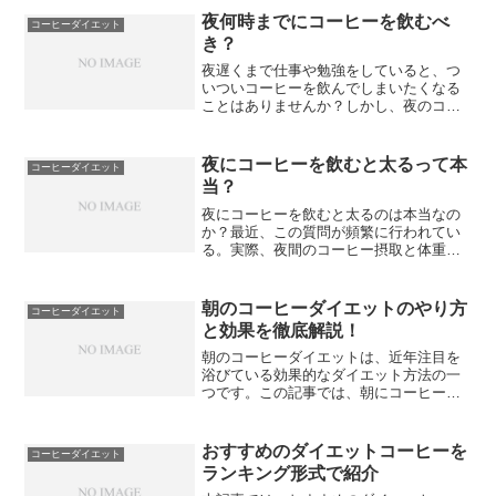
料や香料、保存料が含まれている場合、
夜何時までにコーヒーを飲むべ
コーヒーダイエット
健康に悪影響を及ぼす可能...
き？
夜遅くまで仕事や勉強をしていると、つ
いついコーヒーを飲んでしまいたくなる
ことはありませんか？しかし、夜のコー
ヒー摂取は問題となることもあるので
す。なぜなら、コーヒーに含まれるカフ
ェインが睡眠に影響を与えるからです。
夜にコーヒーを飲むと太るって本
コーヒーダイエット
カフェインは中枢神経興奮作...
当？
夜にコーヒーを飲むと太るのは本当なの
か？最近、この質問が頻繁に行われてい
る。実際、夜間のコーヒー摂取と体重増
加には関連性があるのだろうか？コーヒ
ーに含まれる成分は、体重や健康にどの
ような影響を与えるのか気になるところ
朝のコーヒーダイエットのやり方
コーヒーダイエット
だ。また、コーヒーが睡眠...
と効果を徹底解説！
朝のコーヒーダイエットは、近年注目を
浴びている効果的なダイエット方法の一
つです。この記事では、朝にコーヒーを
飲むことで体重を減らす方法やその効
果、そして注意点などを詳しく解説しま
す。朝のコーヒーダイエットは、一日の
おすすめのダイエットコーヒーを
コーヒーダイエット
活動を始める前に摂取するこ...
ランキング形式で紹介