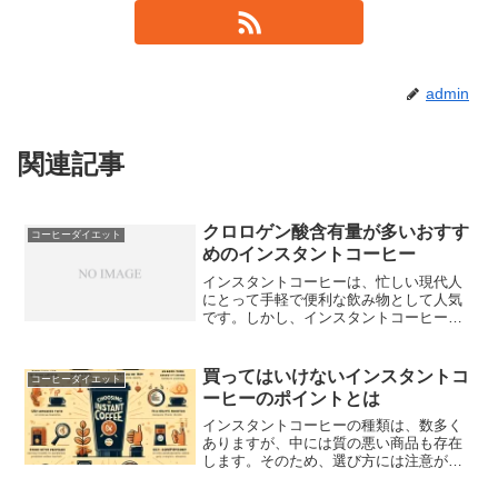
admin
関連記事
クロロゲン酸含有量が多いおすす
コーヒーダイエット
めのインスタントコーヒー
インスタントコーヒーは、忙しい現代人
にとって手軽で便利な飲み物として人気
です。しかし、インスタントコーヒーの
品質や栄養成分は、製品によって異なる
場合があります。特に注目されるべき成
分の一つがクロロゲン酸です。クロロゲ
買ってはいけないインスタントコ
コーヒーダイエット
ン酸は抗酸化作用があり、...
ーヒーのポイントとは
インスタントコーヒーの種類は、数多く
ありますが、中には質の悪い商品も存在
します。そのため、選び方には注意が必
要です。まず、添加物が多いインスタン
トコーヒーは避けるべきです。化学調味