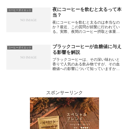
エットに効果的なコーヒーの種類とその
効果、ブラックコーヒーとダイエットの
夜にコーヒーを飲むと太るって本
コーヒーダイエット
関係性、グリーンコーヒー...
当？
夜にコーヒーを飲むと太るのは本当なの
か？最近、この質問が頻繁に行われてい
る。実際、夜間のコーヒー摂取と体重増
加には関連性があるのだろうか？コーヒ
ーに含まれる成分は、体重や健康にどの
ような影響を与えるのか気になるところ
ブラックコーヒーが血糖値に与え
コーヒーダイエット
だ。また、コーヒーが睡眠...
る影響を解説
ブラックコーヒーは、その深い味わいと
香りで人気のある飲み物ですが、その血
糖値への影響について知っていますか？
この記事では、ブラックコーヒーとは何
か、コーヒーに含まれる成分とその効
能、そして血糖値に与える影響について
詳しく解説します。また、適...
スポンサーリンク