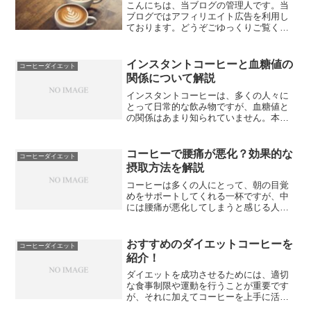
こんにちは、当ブログの管理人です。当
ブログではアフィリエイト広告を利用し
ております。どうぞごゆっくりご覧くだ
さい。ダイエットをしている方や体重管
理を意識している方にとって、効果的な
ダイエット方法は様々な商品が市場に出
インスタントコーヒーと血糖値の
コーヒーダイエット
回っている中で迷ってしま...
関係について解説
インスタントコーヒーは、多くの人々に
とって日常的な飲み物ですが、血糖値と
の関係はあまり知られていません。本記
事では、インスタントコーヒーの作り方
や特徴、そして血糖値の重要性について
解説します。さらに、インスタントコー
コーヒーで腰痛が悪化？効果的な
コーヒーダイエット
ヒーが血糖値に与える影響...
摂取方法を解説
コーヒーは多くの人にとって、朝の目覚
めをサポートしてくれる一杯ですが、中
には腰痛が悪化してしまうと感じる人も
います。実際、コーヒーと腰痛の関係に
ついては疑問が残るところです。腰痛の
原因は様々であり、筋肉の緊張や悪姿
おすすめのダイエットコーヒーを
コーヒーダイエット
勢、加齢などが要因となるこ...
紹介！
ダイエットを成功させるためには、適切
な食事制限や運動を行うことが重要です
が、それに加えてコーヒーを上手に活用
することもおすすめです。今回は、ダイ