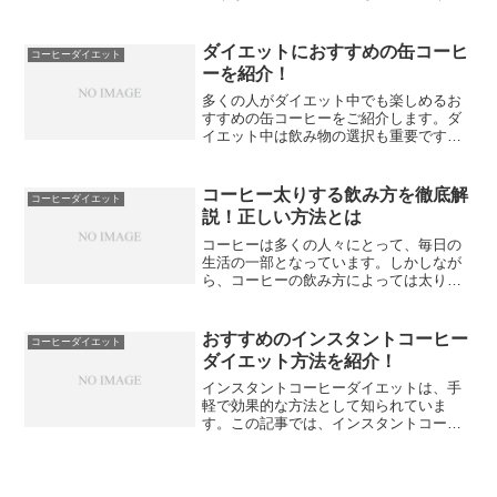
か？今回は、理想のコーヒーについて口
コミや評判を調査し、その結果をご紹介
します。まず、理想のコーヒーとは一体
ダイエットにおすすめの缶コーヒ
コーヒーダイエット
何なのでしょうか？香り高く...
ーを紹介！
多くの人がダイエット中でも楽しめるお
すすめの缶コーヒーをご紹介します。ダ
イエット中は飲み物の選択も重要です
が、缶コーヒーでも飽きることなく楽し
むことができます。シュガーフリーや低
カロリーなど、ダイエットに配慮した缶
コーヒー太りする飲み方を徹底解
コーヒーダイエット
コーヒーが豊富にあります。...
説！正しい方法とは
コーヒーは多くの人々にとって、毎日の
生活の一部となっています。しかしなが
ら、コーヒーの飲み方によっては太りや
すくなる可能性もあるのです。この記事
では、コーヒー太りのメカニズムから始
めて、太りやすいコーヒーの飲み方、そ
おすすめのインスタントコーヒー
コーヒーダイエット
して太りにくいコーヒーの...
ダイエット方法を紹介！
インスタントコーヒーダイエットは、手
軽で効果的な方法として知られていま
す。この記事では、インスタントコーヒ
ーダイエットの基本的な方法と、効果を
高めるためのポイントを紹介します。ま
ずは、インスタントコーヒーダイエット
とは、インスタントコーヒー...