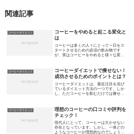
関連記事
コーヒーをやめると起こる変化と
コーヒーダイエット
は
コーヒーは多くの人々にとって一日をス
タートさせるための必須の飲み物です
が、実はコーヒーをやめると様々な変化
が起こることを知っていますか？まず、
コーヒーから身体が得ていた利点です
が、コーヒーにはエネルギーを与える効
コーヒーダイエットで痩せない！
コーヒーダイエット
果や脳機能を向上させる効果が...
成功させるためのポイントとは？
コーヒーダイエットは、最近注目を浴び
ているダイエット方法の一つです。しか
し、ただコーヒーを飲むだけでは痩せる
ことはできません。成功させるためには
いくつかのポイントを押さえる必要があ
ります。まず、カフェイン摂取のタイミ
理想のコーヒーの口コミや評判を
コーヒーダイエット
ングが重要です。コーヒー...
チェック！
現代人にとって、コーヒーは欠かせない
存在となっています。しかし、一体どの
ようなコーヒーが理想的なのでしょう