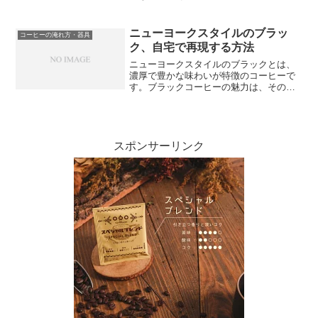
を詳しく解説します。また、豆の挽き方
のポイントや適切な水温、水と豆のバラ
ンスの重要性についてもお伝えします。
ニューヨークスタイルのブラッ
コーヒーの淹れ方・器具
さらに、美味しく淹れるた...
ク、自宅で再現する方法
ニューヨークスタイルのブラックとは、
濃厚で豊かな味わいが特徴のコーヒーで
す。ブラックコーヒーの魅力は、そのシ
ンプルさと奥深さにあります。しかし、
カフェで飲むだけではなく、自宅でも手
軽に再現することができます。この記事
では、ニューヨークスタイ...
スポンサーリンク