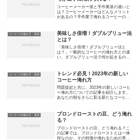
コーヒーメーカー派と手作業派の違いと
は？コーヒーメーカーはどんなメリット
があるの？手作業で淹れるコーヒーの良
さって？実際、味の違いはあるの？コー
ヒーメーカーと手作業、コスパはどっち
が良い？結局、どちらを選ぶべき？「コ
美味しさ倍増！ダブルブリュー法
コーヒーの淹れ方・器具
ーヒーメーカーVS手作業...
とは？
「美味しさ倍増！ダブルブリュー法と
は？」一般的なコーヒーの淹れ方との違
い、ダブルブリュー法で何が起きるの
か、その美味しさの秘密、そして家庭で
のやり方、試した人たちの感想と体験談
を紹介します。この記事を読めば、ダブ
トレンド必見！2023年の新しい
コーヒーの淹れ方・器具
ルブリュー法について詳しく知...
コーヒー淹れ方
問題提起と共に、2023年の新しいコーヒ
ー淹れ方についての記事を紹介します。
あなたの朝をさらに彩る新たなコーヒー
のアプローチを提供します。ポイントや
手順を解説し、新しいコーヒーの楽しみ
方をお伝えします。さらに、2023年版の
ブロンドローストの豆、どう淹れ
コーヒーの淹れ方・器具
各種淹れ方を試し...
る？
ブロンドローストの豆、どう淹れる？こ
の記事では、ブロンドローストとは一体
何なのか、その特徴や淹れるための準備