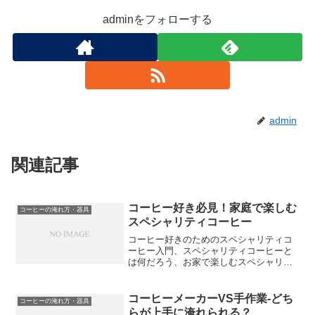
adminをフォローする
admin
関連記事
コーヒー好き必見！家庭で楽しむ
コーヒーの淹れ方・器具
スペシャリティコーヒー
コーヒー好きのためのスペシャリティコ
ーヒー入門、スペシャリティコーヒーと
は何だろう、お家で楽しむスペシャリテ
ィコーヒーの淹れ方、最高の一杯を目指
して：コーヒーグッズの選び方、各国の
スペシャリティコーヒーを楽しもう...こ
コーヒーメーカーVS手作業-どち
コーヒーの淹れ方・器具
れらの内容に興味はあ...
らが上手に淹れられる？