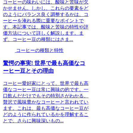
コーヒーの味わいには、酸味と苦味が欠
かせません。しかし、これらの要素をど
のようにバランス良く調整するかは、コ
ーヒーを淹れる際に重要なポイントで
す。本記事では、酸味と苦味の特性や評
価方法について詳しく解説します。ま
ず、コーヒー豆の種類にはさま...
コーヒーの種類と特性
驚愕の事実! 世界で最も高価なコ
ーヒー豆とその理由
コーヒー愛好家にとって、世界で最も高
価なコーヒー豆は常に興味の的です。一
口飲んだだけでもその特別さがわかる、
贅沢で風味豊かなコーヒーと言われてい
ます。これは、最も高価なコーヒー豆が
どのように作られているかを理解するこ
とで、さらに興味深いもの...