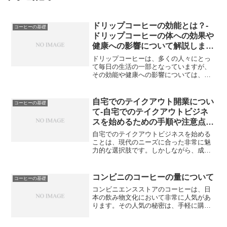
ドリップコーヒーの効能とは？-
コーヒーの基礎
ドリップコーヒーの体への効果や
健康への影響について解説しま
す。
ドリップコーヒーは、多くの人々にとっ
て毎日の生活の一部となっていますが、
その効能や健康への影響については、意
外にも知られていないことが多いかもし
れません。本記事では、「ドリップコー
ヒーとは」から始まり、「アンチオキシ
自宅でのテイクアウト開業につい
コーヒーの基礎
ダントの供給」や「脳機能...
て-自宅でのテイクアウトビジネ
スを始めるための手順や注意点を
解説します。
自宅でのテイクアウトビジネスを始める
ことは、現代のニーズに合った非常に魅
力的な選択肢です。しかしながら、成功
するためには様々な手順と注意点が存在
します。まずは、開業する前の準備が欠
かせません。自宅での料理スペースや調
コンビニのコーヒーの量について
コーヒーの基礎
理器具、食器などを整える...
コンビニエンスストアのコーヒーは、日
本の飲み物文化において非常に人気があ
ります。その人気の秘密は、手軽に購入
できるだけでなく、おいしさや品質にも
あります。しかし、各コンビニブランド