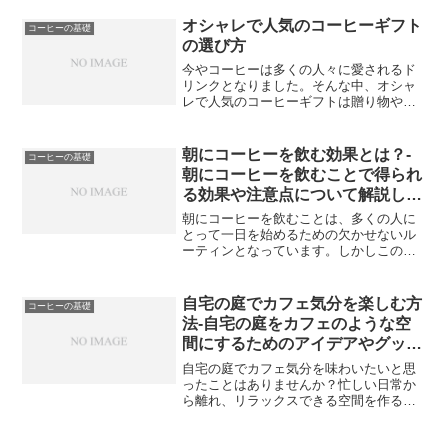
のコーヒーには、それぞれ独自の特徴や
味があります。例えば、セ...
オシャレで人気のコーヒーギフト
コーヒーの基礎
の選び方
今やコーヒーは多くの人々に愛されるド
リンクとなりました。そんな中、オシャ
レで人気のコーヒーギフトは贈り物や自
分へのご褒美にぴったりです。しかし、
コーヒーギフトを選ぶ際にはいくつかの
ポイントを押さえる必要があります。例
朝にコーヒーを飲む効果とは？-
コーヒーの基礎
えば、コーヒーブランド毎...
朝にコーヒーを飲むことで得られ
る効果や注意点について解説しま
す。
朝にコーヒーを飲むことは、多くの人に
とって一日を始めるための欠かせないル
ーティンとなっています。しかしこの朝
の一杯のコーヒーには、私たちにとって
様々な効果があることが分かっていま
す。まず、朝にコーヒーを飲むことでア
自宅の庭でカフェ気分を楽しむ方
コーヒーの基礎
ラート性が高まり、目覚めの...
法-自宅の庭をカフェのような空
間にするためのアイデアやグッズ
を紹介します。
自宅の庭でカフェ気分を味わいたいと思
ったことはありませんか？忙しい日常か
ら離れ、リラックスできる空間を作るた
めのアイデアやグッズを紹介します。ま
ずは、理想的なコンセプトとレイアウト