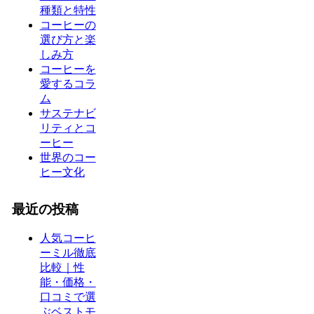
種類と特性
コーヒーの
選び方と楽
しみ方
コーヒーを
愛するコラ
ム
サステナビ
リティとコ
ーヒー
世界のコー
ヒー文化
最近の投稿
人気コーヒ
ーミル徹底
比較｜性
能・価格・
口コミで選
ぶベストモ