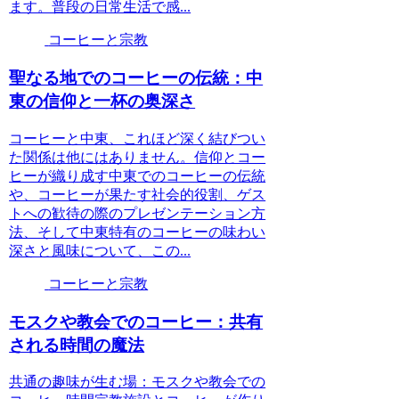
ます。普段の日常生活で感...
コーヒーと宗教
聖なる地でのコーヒーの伝統：中
東の信仰と一杯の奥深さ
コーヒーと中東、これほど深く結びつい
た関係は他にはありません。信仰とコー
ヒーが織り成す中東でのコーヒーの伝統
や、コーヒーが果たす社会的役割、ゲス
トへの歓待の際のプレゼンテーション方
法、そして中東特有のコーヒーの味わい
深さと風味について、この...
コーヒーと宗教
モスクや教会でのコーヒー：共有
される時間の魔法
共通の趣味が生む場：モスクや教会での