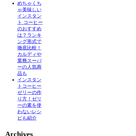
めちゃくち
ゃ美味しい
インスタン
ト コーヒー
のおすすめ
は？ランキ
ング形式で
徹底比較！
カルディや
業務スーパ
ーの人気商
品も
インスタン
トコーヒー
ゼリーの作
り方！ゼリ
ーの素を使
わないレシ
ピも紹介
Archives