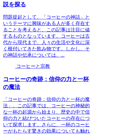
説を探る
問題提起として、「コーヒーの神話」と
いうテーマに興味がある人が多く存在す
ることを考えると、この記事は注目に値
するものとなっています。コーヒーは古
代から現代まで、人々の生活や文化に深
く根付いてきた飲み物です。しかし、そ
の神話や伝承については、...
コーヒーと宗教
コーヒーの奇跡：信仰の力と一杯
の魔法
「コーヒーの奇跡：信仰の力と一杯の魔
法」。この記事では、コーヒーの神秘的
な一杯の起源から始まり、歴史の中で信
仰の力と結びついたコーヒーの存在につ
いて探求します。さらに、一杯のコーヒ
ーがもたらす驚きの効果についても触れ