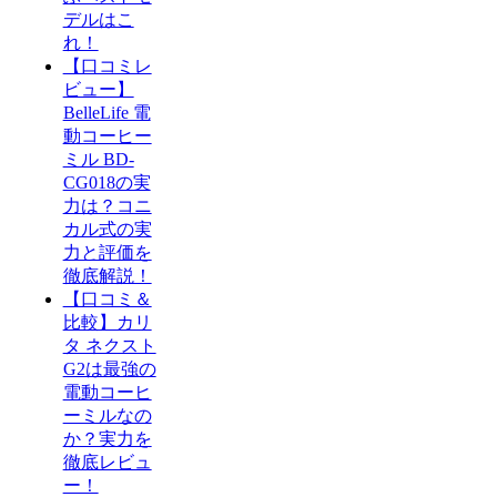
デルはこ
れ！
【口コミレ
ビュー】
BelleLife 電
動コーヒー
ミル BD-
CG018の実
力は？コニ
カル式の実
力と評価を
徹底解説！
【口コミ＆
比較】カリ
タ ネクスト
G2は最強の
電動コーヒ
ーミルなの
か？実力を
徹底レビュ
ー！