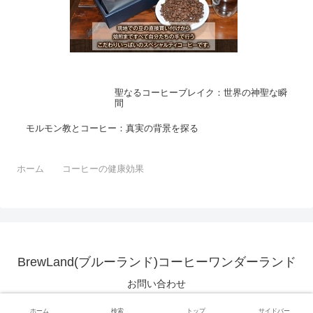
聖なるコーヒーブレイク：世界の神聖な瞬
間
モルモン教とコーヒー：真実の背景を探る
ホーム
コーヒーの健康効果
BrewLand(ブルーランド)コーヒーワンダーランド
お問い合わせ
© 2023 BrewLand(ブルーランド)コーヒーワンダーランド.
ホーム
検索
トップ
サイドバー