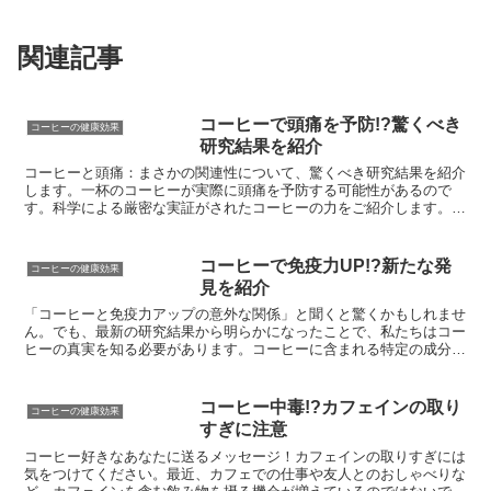
関連記事
コーヒーで頭痛を予防!?驚くべき
コーヒーの健康効果
研究結果を紹介
コーヒーと頭痛：まさかの関連性について、驚くべき研究結果を紹介
します。一杯のコーヒーが実際に頭痛を予防する可能性があるので
す。科学による厳密な実証がされたコーヒーの力をご紹介します。あ
なたの頭痛をコーヒーで解決できるかもしれません。コーヒー...
コーヒーで免疫力UP!?新たな発
コーヒーの健康効果
見を紹介
「コーヒーと免疫力アップの意外な関係」と聞くと驚くかもしれませ
ん。でも、最新の研究結果から明らかになったことで、私たちはコー
ヒーの真実を知る必要があります。コーヒーに含まれる特定の成分
が、驚くほどの健康効果をもたらすことが分かってきました。...
コーヒー中毒!?カフェインの取り
コーヒーの健康効果
すぎに注意
コーヒー好きなあなたに送るメッセージ！カフェインの取りすぎには
気をつけてください。最近、カフェでの仕事や友人とのおしゃべりな