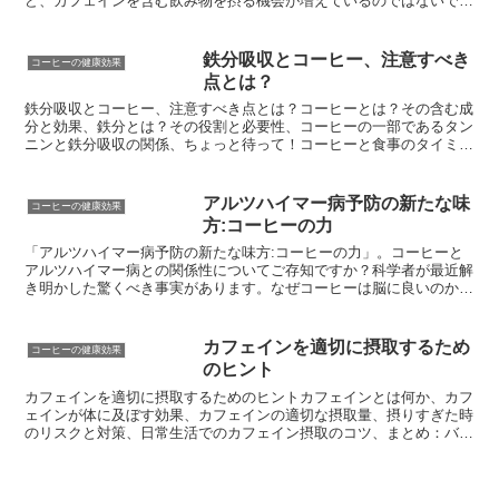
ど、カフェインを含む飲み物を摂る機会が増えているのではないでし
ょうか？でも注意が必要です！カフェイン中毒って何か知っ...
鉄分吸収とコーヒー、注意すべき
コーヒーの健康効果
点とは？
鉄分吸収とコーヒー、注意すべき点とは？コーヒーとは？その含む成
分と効果、鉄分とは？その役割と必要性、コーヒーの一部であるタン
ニンと鉄分吸収の関係、ちょっと待って！コーヒーと食事のタイミン
グ、健康的なコーヒーの飲み方とは？この記事を読めば、コ...
アルツハイマー病予防の新たな味
コーヒーの健康効果
方:コーヒーの力
「アルツハイマー病予防の新たな味方:コーヒーの力」。コーヒーと
アルツハイマー病との関係性についてご存知ですか？科学者が最近解
き明かした驚くべき事実があります。なぜコーヒーは脳に良いのか、
そのメカニズムについても詳しく説明します。さらに、コー...
カフェインを適切に摂取するため
コーヒーの健康効果
のヒント
カフェインを適切に摂取するためのヒントカフェインとは何か、カフ
ェインが体に及ぼす効果、カフェインの適切な摂取量、摂りすぎた時
のリスクと対策、日常生活でのカフェイン摂取のコツ、まとめ：バラ
ンス良くカフェインを楽しむために。カフェインは私たちの...