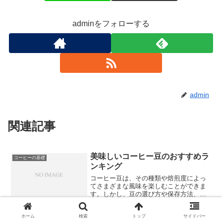
adminをフォローする
admin
関連記事
美味しいコーヒー豆のおすすめラ
コーヒーの基礎
ンキング
コーヒー豆は、その種類や焙煎度によっ
てさまざまな風味を楽しむことができま
す。しかし、豆の選び方や保存方法、さ
らにはおすすめの豆のランキングを知る
ことは、美味しいコーヒーを楽しむ上で
ホーム
検索
トップ
サイドバー
重要な要素と言えるでしょう。本記事で
ドリップコーヒーの入れ方とおす
コーヒーの基礎