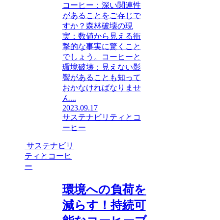
コーヒー：深い関連性
があることをご存じで
すか？森林破壊の現
実：数値から見える衝
撃的な事実に驚くこと
でしょう。コーヒーと
環境破壊：見えない影
響があることも知って
おかなければなりませ
ん...
2023.09.17
サステナビリティとコ
ーヒー
サステナビリ
ティとコーヒ
ー
環境への負荷を
減らす！持続可