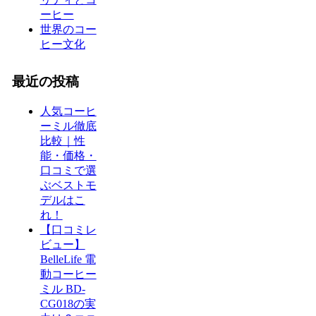
ーヒー
世界のコー
ヒー文化
最近の投稿
人気コーヒ
ーミル徹底
比較｜性
能・価格・
口コミで選
ぶベストモ
デルはこ
れ！
【口コミレ
ビュー】
BelleLife 電
動コーヒー
ミル BD-
CG018の実