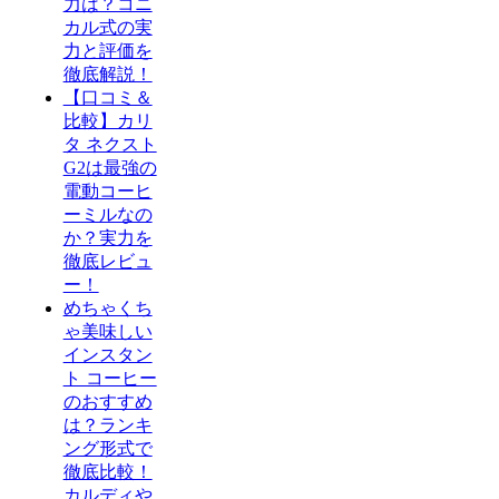
力は？コニ
カル式の実
力と評価を
徹底解説！
【口コミ＆
比較】カリ
タ ネクスト
G2は最強の
電動コーヒ
ーミルなの
か？実力を
徹底レビュ
ー！
めちゃくち
ゃ美味しい
インスタン
ト コーヒー
のおすすめ
は？ランキ
ング形式で
徹底比較！
カルディや